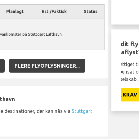
Planlagt
Est./Faktisk
Status
lyankomster på Stuttgart Lufthavn.
Blev dit fly forsinket
eller aflyst?
Du kan være berettiget til at modtage op
Lad væ
FLERE FLYOPLYSNINGER...
til 600 EUR kompensation pr. person i dit
vente 
selskab..
kom ig
GØR KRAV NU!
fthavn
e destinationer, der kan nås via
Stuttgart