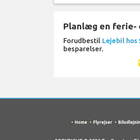
Planlæg en ferie- e
Forudbestil
Lejebil hos
besparelser.
Home
Flyrejser
Biludlejni