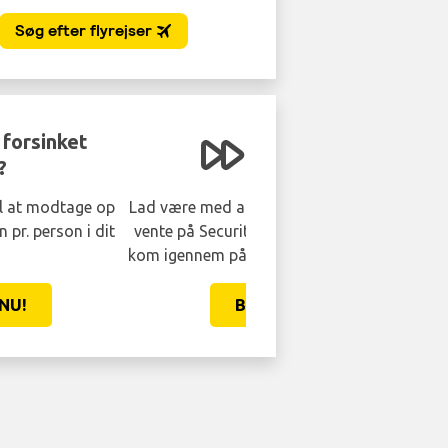
Slå køerne
re med at svede i 45 minutter og
på Security. Få et hurtigt spor og
ennem på 5 minutter eller mindre.
BOOK NU