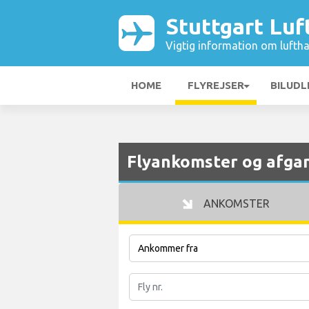
Stuttgart Lu
Vigtig information om luftha
HOME
FLYREJSER
BILUDL
Flyankomster og afgan
ANKOMSTER