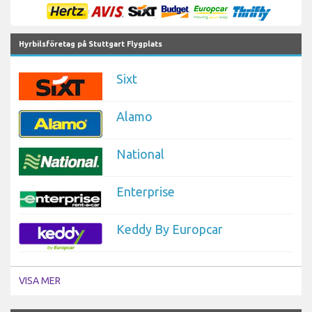
Hyrbilsföretag på Stuttgart Flygplats
Sixt
Alamo
National
Enterprise
Keddy By Europcar
VISA MER