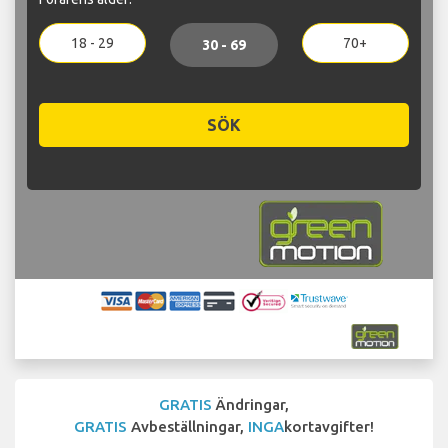
18 - 29
70+
30 - 69
SÖK
GRATIS
Ändringar,
GRATIS
Avbeställningar,
INGA
kortavgifter!