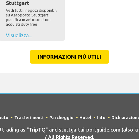
Stuttgart
Vedi tutti i negozi disponibili
su Aeroporto Stuttgart -
pianifica in anticipo i tuoi
acquisti duty free
Visualizza...
INFORMAZIONI PIÙ UTILI
Auto
Trasferimenti
Parcheggio
Hotel
Info
Dichiarazion
ading as "TripTQ" and stuttgartairportguide.com (also k
/ All Rights Reserved.