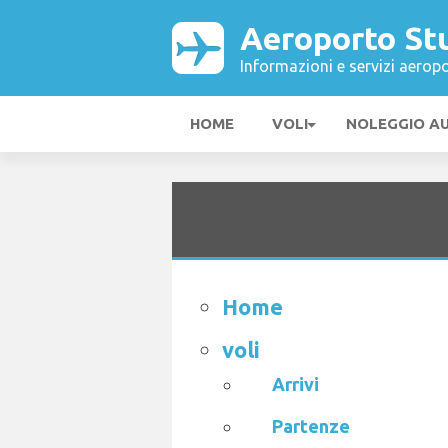
Aeroporto St
Informazioni e servizi aeropo
HOME
VOLI
NOLEGGIO A
Home
voli
Arrivi
Partenze