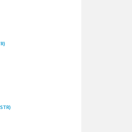
TR)
(STR)
)