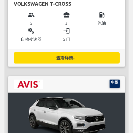
VOLKSWAGEN T-CROSS
group
business_center
local_gas_station
5
3
汽油
miscellaneous_services
login
自动变速器
5 门
查看详情...
中级