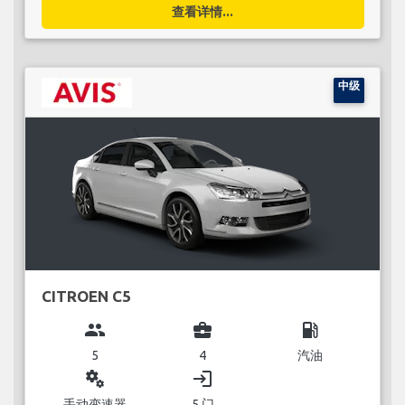
查看详情...
中级
CITROEN C5
group
business_center
local_gas_station
5
4
汽油
miscellaneous_services
login
手动变速器
5 门