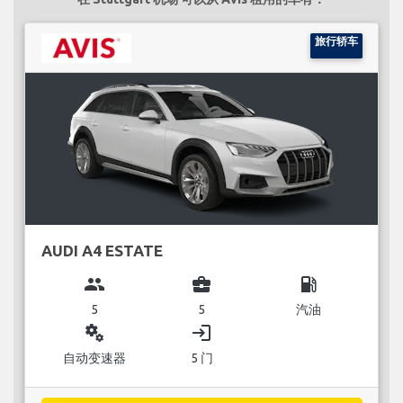
旅行轿车
AUDI A4 ESTATE
group
business_center
local_gas_station
5
5
汽油
miscellaneous_services
login
自动变速器
5 门