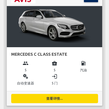
MERCEDES C CLASS ESTATE
group
business_center
local_gas_station
5
5
汽油
miscellaneous_services
login
自动变速器
5 门
查看详情...