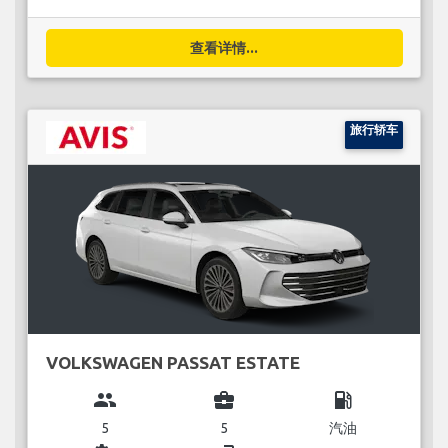
查看详情...
旅行轿车
VOLKSWAGEN PASSAT ESTATE
group
business_center
local_gas_station
5
5
汽油