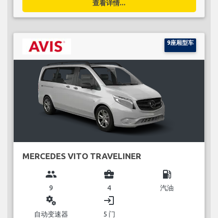
查看详情...
9座厢型车
MERCEDES VITO TRAVELINER
group
business_center
local_gas_station
9
4
汽油
miscellaneous_services
login
自动变速器
5 门