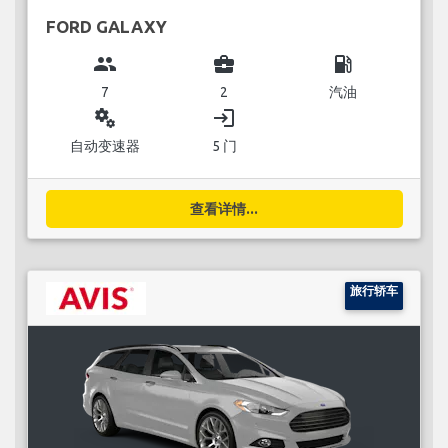
FORD GALAXY
group
business_center
local_gas_station
7
2
汽油
miscellaneous_services
login
自动变速器
5 门
查看详情...
旅行轿车