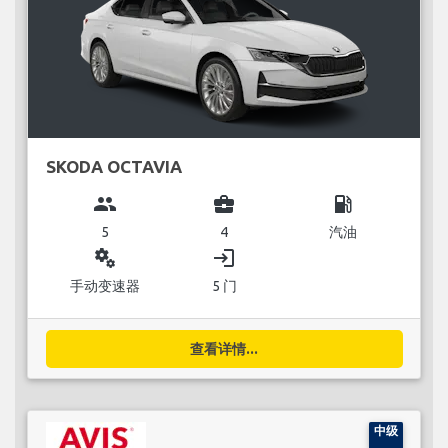
SKODA OCTAVIA
group
business_center
local_gas_station
5
4
汽油
miscellaneous_services
login
手动变速器
5 门
查看详情...
中级