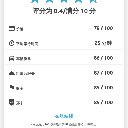
评分为 8.4/满分 10 分
credit_card
79 / 100
价格
timer
25 分钟
平均等待时间
directions_car
86 / 100
车辆质量
room_service
87 / 100
租车台服务
flag
85 / 100
取车
beenhere
85 / 100
还车
在航站楼
* 根据总共 492 条评论中的 83 条最新评论计算得出。