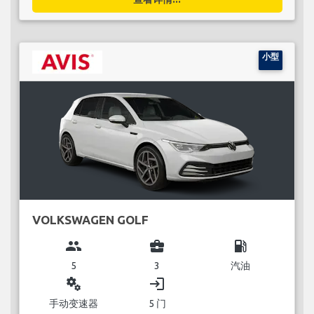
小型
VOLKSWAGEN GOLF
group
business_center
local_gas_station
5
3
汽油
miscellaneous_services
login
手动变速器
5 门