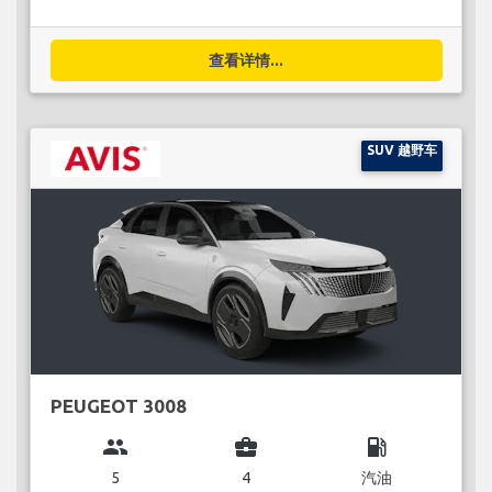
查看详情...
SUV 越野车
PEUGEOT 3008
group
business_center
local_gas_station
5
4
汽油