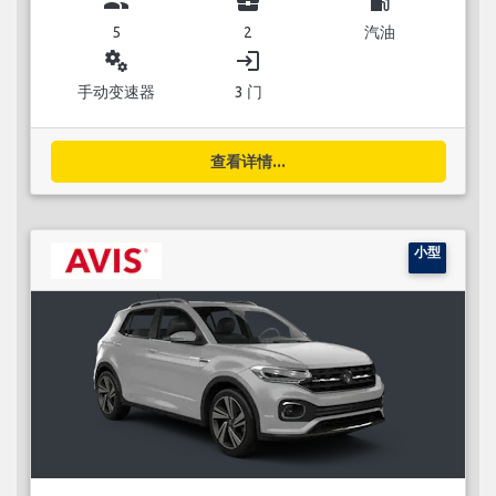
group
business_center
local_gas_station
5
2
汽油
miscellaneous_services
login
手动变速器
3 门
查看详情...
小型