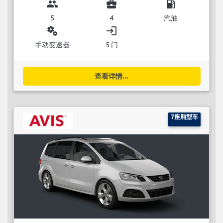
group
business_center
local_gas_station
5
4
汽油
miscellaneous_services
login
手动变速器
5 门
查看详情...
7座厢型车