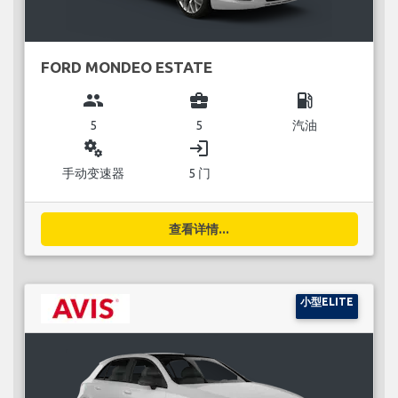
FORD MONDEO ESTATE
group
business_center
local_gas_station
5
5
汽油
miscellaneous_services
login
手动变速器
5 门
查看详情...
小型ELITE