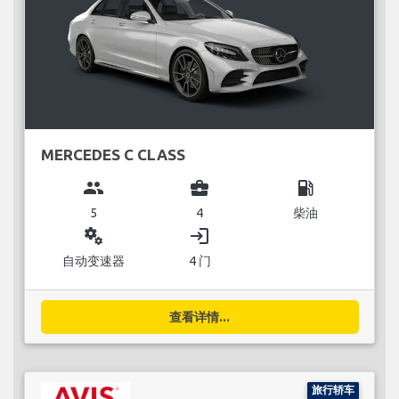
MERCEDES C CLASS
group
business_center
local_gas_station
5
4
柴油
miscellaneous_services
login
自动变速器
4 门
查看详情...
旅行轿车