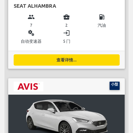
SEAT ALHAMBRA
group
business_center
local_gas_station
7
2
汽油
miscellaneous_services
login
自动变速器
5 门
查看详情...
小型