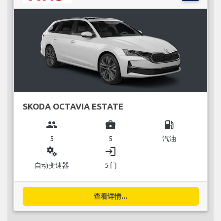
SKODA OCTAVIA ESTATE
group
business_center
local_gas_station
5
5
汽油
miscellaneous_services
login
自动变速器
5 门
查看详情...