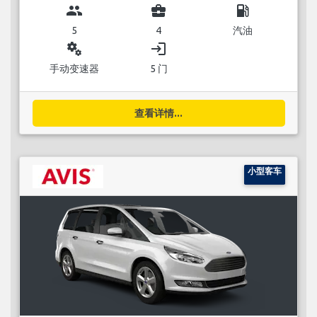
group
business_center
local_gas_station
5
4
汽油
miscellaneous_services
login
手动变速器
5 门
查看详情...
小型客车