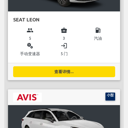
SEAT LEON
group
business_center
local_gas_station
5
3
汽油
miscellaneous_services
login
手动变速器
5 门
查看详情...
小型