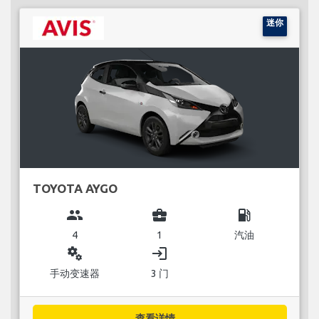
迷你
TOYOTA AYGO
group
business_center
local_gas_station
4
1
汽油
miscellaneous_services
login
手动变速器
3 门
查看详情...