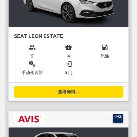
SEAT LEON ESTATE
group
business_center
local_gas_station
5
4
汽油
miscellaneous_services
login
手动变速器
5 门
查看详情...
中级