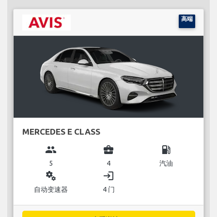
高端
MERCEDES E CLASS
group
business_center
local_gas_station
5
4
汽油
miscellaneous_services
login
自动变速器
4 门