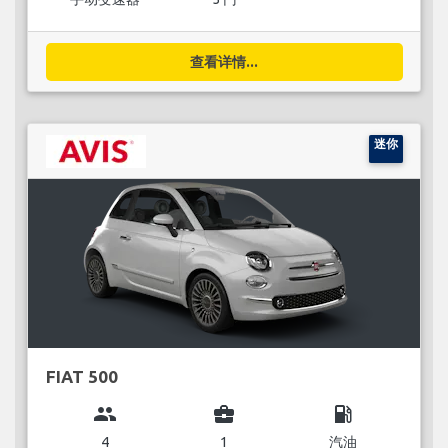
查看详情...
迷你
FIAT 500
group
business_center
local_gas_station
4
1
汽油