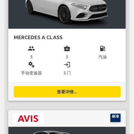
MERCEDES A CLASS
group
business_center
local_gas_station
5
3
汽油
miscellaneous_services
login
手动变速器
5 门
查看详情...
标准