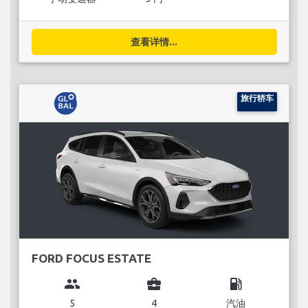
查看详情...
旅行轿车
FORD FOCUS ESTATE
group
business_center
local_gas_station
5
4
汽油