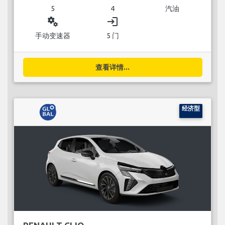
5
4
汽油
miscellaneous_services
login
手动变速器
5 门
查看详情...
经济型