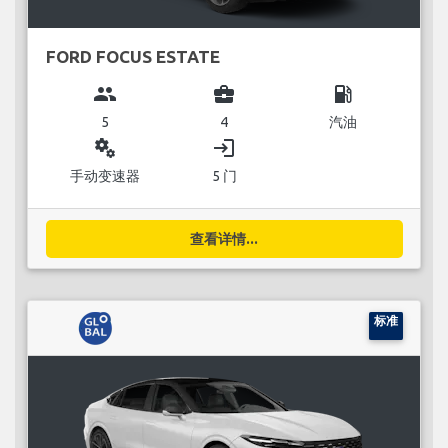
FORD FOCUS ESTATE
group
business_center
local_gas_station
5
4
汽油
miscellaneous_services
login
手动变速器
5 门
查看详情...
标准