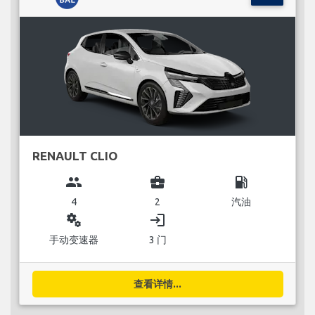
RENAULT CLIO
group
business_center
local_gas_station
4
2
汽油
miscellaneous_services
login
手动变速器
3 门
查看详情...