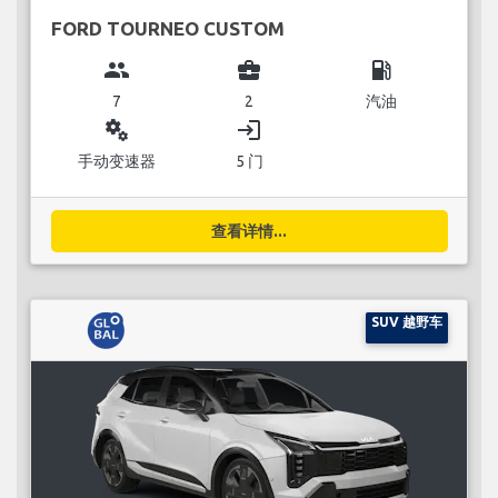
FORD TOURNEO CUSTOM
group
business_center
local_gas_station
7
2
汽油
miscellaneous_services
login
手动变速器
5 门
查看详情...
SUV 越野车