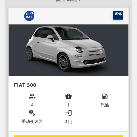
迷你
FIAT 500
group
business_center
local_gas_station
4
1
汽油
miscellaneous_services
login
手动变速器
3 门