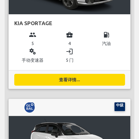
KIA SPORTAGE
group
business_center
local_gas_station
5
4
汽油
miscellaneous_services
login
手动变速器
5 门
查看详情...
中级