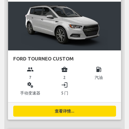
FORD TOURNEO CUSTOM
group
business_center
local_gas_station
7
2
汽油
miscellaneous_services
login
手动变速器
5 门
查看详情...