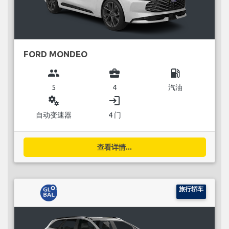
FORD MONDEO
group
business_center
local_gas_station
5
4
汽油
miscellaneous_services
login
自动变速器
4 门
查看详情...
旅行轿车