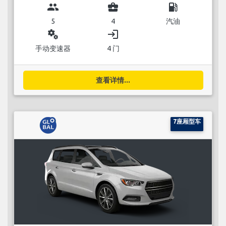
group
business_center
local_gas_station
5
4
汽油
miscellaneous_services
login
手动变速器
4 门
查看详情...
7座厢型车