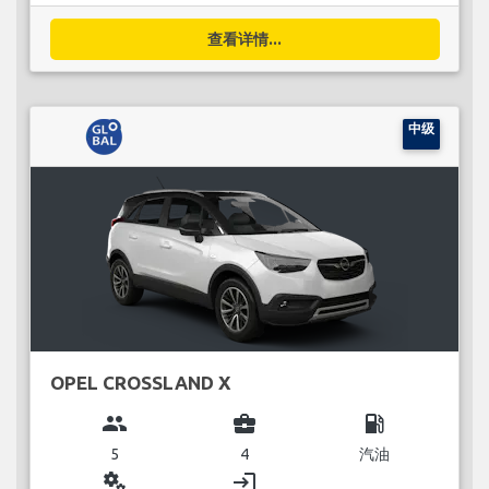
查看详情...
中级
OPEL CROSSLAND X
group
business_center
local_gas_station
5
4
汽油
miscellaneous_services
login