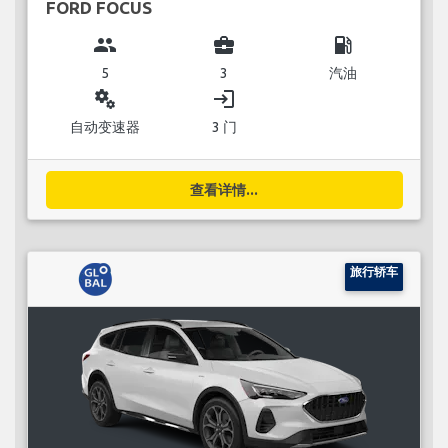
FORD FOCUS
group
business_center
local_gas_station
5
3
汽油
miscellaneous_services
login
自动变速器
3 门
查看详情...
旅行轿车