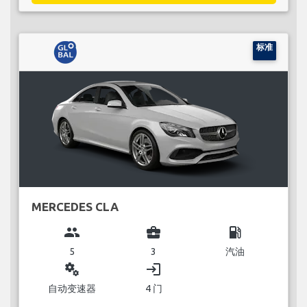
标准
MERCEDES CLA
group
business_center
local_gas_station
5
3
汽油
miscellaneous_services
login
自动变速器
4 门