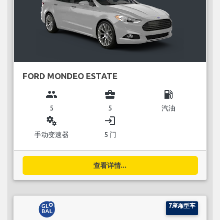
FORD MONDEO ESTATE
group
business_center
local_gas_station
5
5
汽油
miscellaneous_services
login
手动变速器
5 门
查看详情...
7座厢型车