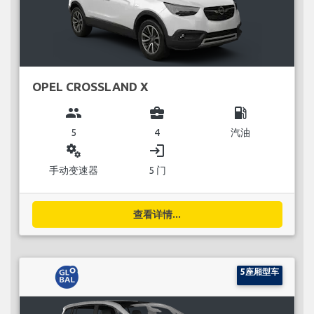
OPEL CROSSLAND X
group
business_center
local_gas_station
5
4
汽油
miscellaneous_services
login
手动变速器
5 门
查看详情...
5座厢型车