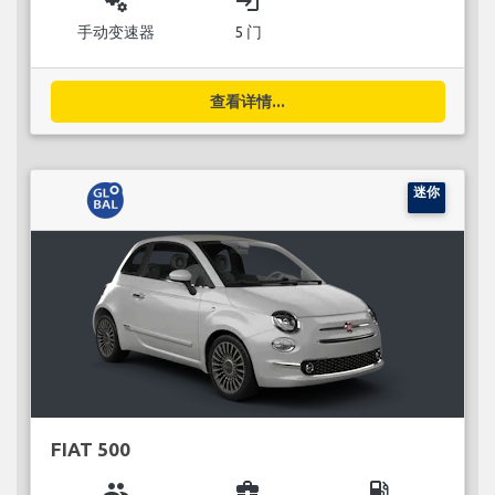
miscellaneous_services
login
手动变速器
5 门
查看详情...
迷你
FIAT 500
group
business_center
local_gas_station