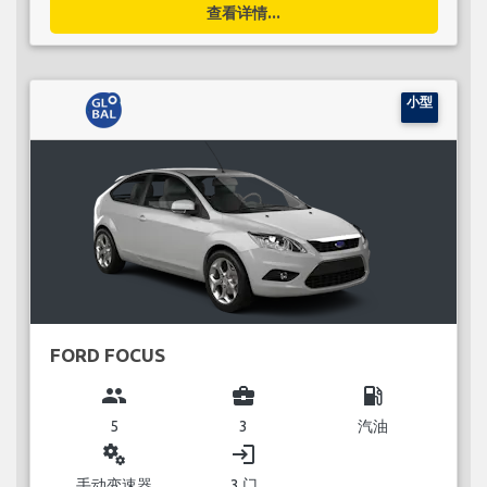
查看详情...
小型
FORD FOCUS
group
business_center
local_gas_station
5
3
汽油
miscellaneous_services
login
手动变速器
3 门