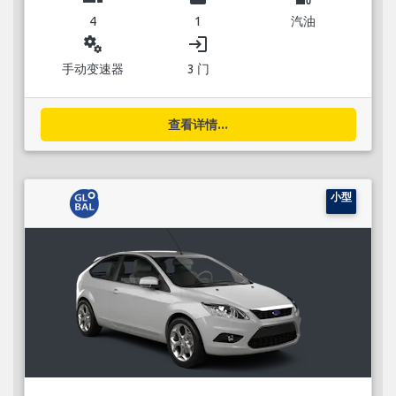
4
1
汽油
miscellaneous_services
login
手动变速器
3 门
查看详情...
小型