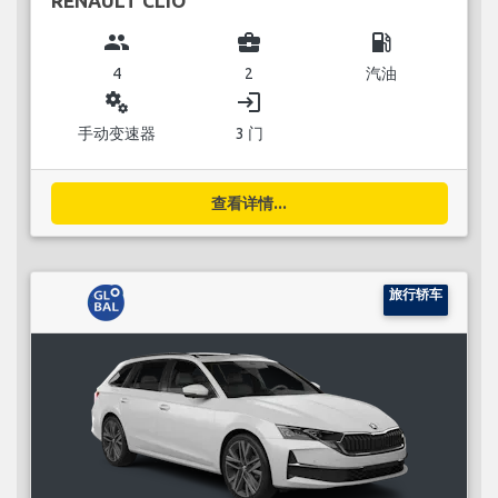
RENAULT CLIO
group
business_center
local_gas_station
4
2
汽油
miscellaneous_services
login
手动变速器
3 门
查看详情...
旅行轿车