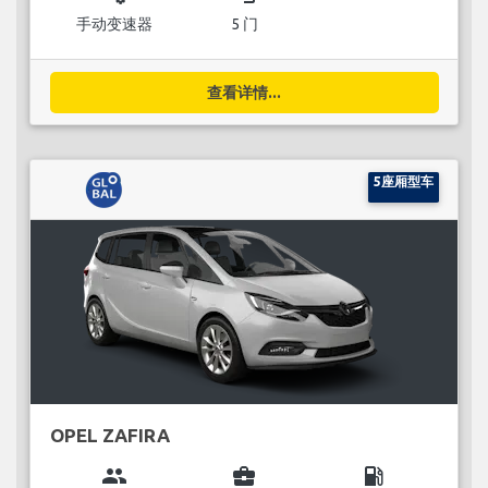
手动变速器
5 门
查看详情...
5座厢型车
OPEL ZAFIRA
group
business_center
local_gas_station