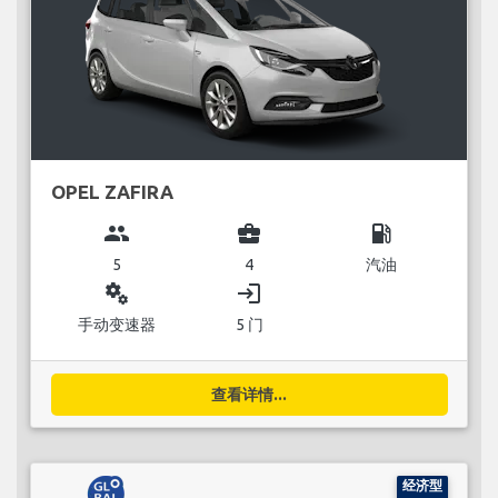
OPEL ZAFIRA
group
business_center
local_gas_station
5
4
汽油
miscellaneous_services
login
手动变速器
5 门
查看详情...
经济型