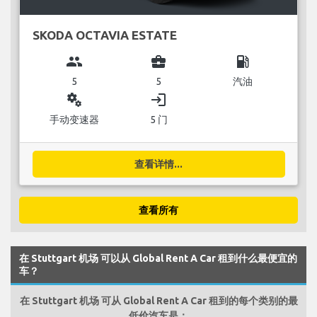
SKODA OCTAVIA ESTATE
group
business_center
local_gas_station
5
5
汽油
miscellaneous_services
login
手动变速器
5 门
查看详情...
查看所有
在 Stuttgart 机场 可以从 Global Rent A Car 租到什么最便宜的
车？
在 Stuttgart 机场 可从 Global Rent A Car 租到的每个类别的最
低价汽车是：