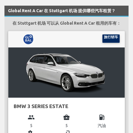
Global Rent A Car 在 Stuttgart 机场 提供哪些汽车租赁？
在 Stuttgart 机场 可以从 Global Rent A Car 租用的车有：
旅行轿车
BMW 3 SERIES ESTATE
group
business_center
local_gas_station
5
5
汽油