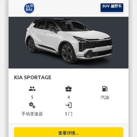
SUV 越野车
KIA SPORTAGE
group
business_center
local_gas_station
5
4
汽油
miscellaneous_services
login
手动变速器
5 门
查看详情...