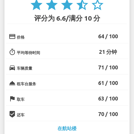
star
star
star
star_half
star_border
评分为 6.6/满分 10 分
credit_card
64 / 100
价格
timer
21 分钟
平均等待时间
directions_car
71 / 100
车辆质量
room_service
61 / 100
租车台服务
flag
63 / 100
取车
beenhere
70 / 100
还车
在航站楼