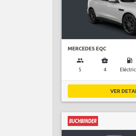
MERCEDES EQC
group
business_center
local_gas_station
5
4
Eléctri
VER DETAL