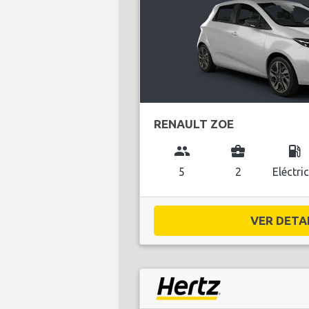
RENAULT ZOE
group
business_center
local_gas_station
5
2
Eléctri
VER DETAL