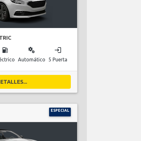
TRIC
local_gas_station
miscellaneous_services
login
éctrico
Automático
5 Puerta
ETALLES...
ESPECIAL