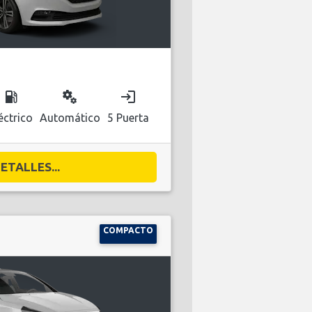
local_gas_station
miscellaneous_services
login
éctrico
Automático
5 Puerta
ETALLES...
COMPACTO