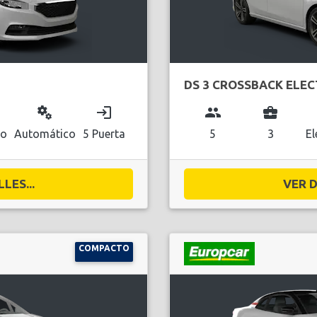
DS 3 CROSSBACK ELEC
miscellaneous_services
login
group
business_center
co
Automático
5 Puerta
5
3
El
LES...
VER D
COMPACTO