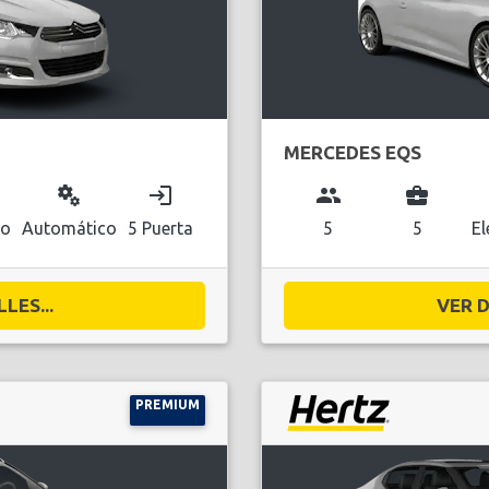
MERCEDES EQS
miscellaneous_services
login
group
business_center
co
Automático
5 Puerta
5
5
El
LES...
VER D
PREMIUM