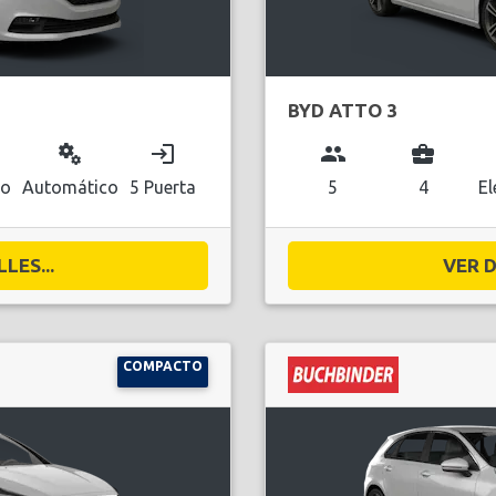
BYD ATTO 3
miscellaneous_services
login
group
business_center
co
Automático
5 Puerta
5
4
El
LES...
VER D
COMPACTO