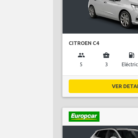
CITROEN C4
group
business_center
local_gas_station
5
3
Eléctri
VER DETAL