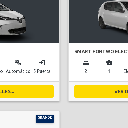
SMART FORTWO ELEC
miscellaneous_services
login
group
business_center
co
Automático
5 Puerta
2
1
El
LES...
VER D
GRANDE