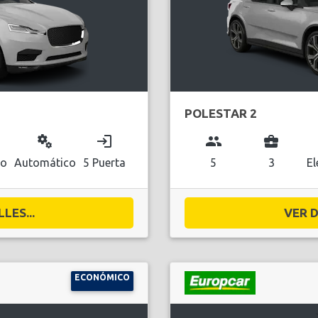
POLESTAR 2
miscellaneous_services
login
group
business_center
co
Automático
5 Puerta
5
3
El
LES...
VER D
ECONÓMICO