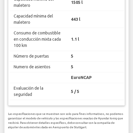
1505 l
maletero
Capacidad mínima del
443 l
maletero
Consumo de combustible
en conducción mixta cada
1.1 l
100 km
Número de puertas
5
Numero de asientos
5
EuroNCAP
Evaluación de la
5 / 5
seguridad
Las especificaciones que se muestran son solo para fines informativos, no podemos
garantizar el modelo de vehículo y las especificaciones exactas de Hyundai Ioniq que
recibirá. Para obtener detalles específicos, debe consultar con la compañía de
alquiler de automóviles dada en Aeropuerto de Stuttgart.