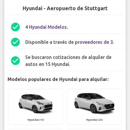
Hyundai - Aeropuerto de Stuttgart
check_circle
4
Hyundai Modelos
.
check_circle
Disponible a través de
proveedores de 3
.
Se buscaron cotizaciones de alquiler de
check_circle
autos en 15 Hyundai.
Modelos populares de Hyundai para alquilar:
Hyundai i10
Hyundai i20