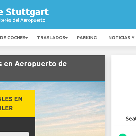
e Stuttgart
nterés del Aeropuerto
 DE COCHES
TRASLADOS
PARKING
NOTICIAS Y
es en Aeropuerto de
BLES EN
ILER
Sea