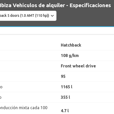
Ibiza Vehículos de alquiler - Especificaciones
Hatchback
108 g/km
Front wheel drive
95
ro
1165 l
o
355 l
onducción mixta cada 100
4.7 l