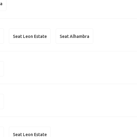
na
n
Seat Leon Estate
Seat Alhambra
n
n
n
Seat Leon Estate