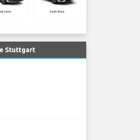
at Leon
Seat Ibiza
e Stuttgart