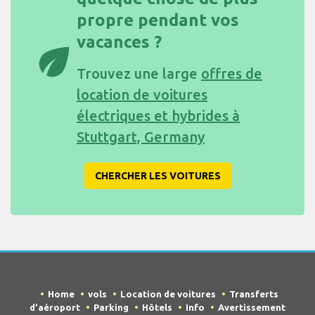
propre pendant vos
vacances ?
eco
Trouvez une large
offres de
location de voitures
électriques et hybrides à
Stuttgart, Germany
CHERCHER LES VOITURES
Home
vols
Location de voitures
Transferts
d'aéroport
Parking
Hôtels
Info
Avertissement