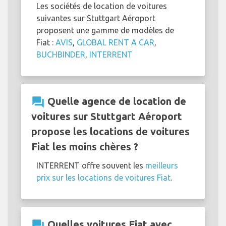
Les sociétés de location de voitures
suivantes sur Stuttgart Aéroport
proposent une gamme de modèles de
Fiat :
AVIS
,
GLOBAL RENT A CAR
,
BUCHBINDER
,
INTERRENT
question_answer
Quelle agence de location de
voitures sur Stuttgart Aéroport
propose les locations de voitures
Fiat les moins chères ?
INTERRENT offre souvent les
meilleurs
prix sur les locations de voitures Fiat
.
question_answer
Quelles voitures Fiat avec