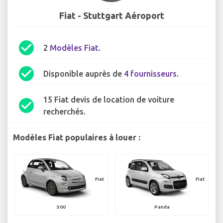
Fiat - Stuttgart Aéroport
check_circle
2
Modèles Fiat
.
check_circle
Disponible auprès de
4 fournisseurs
.
15 Fiat devis de location de voiture
check_circle
recherchés.
Modèles Fiat populaires à louer :
Fiat
Fiat
500
Panda