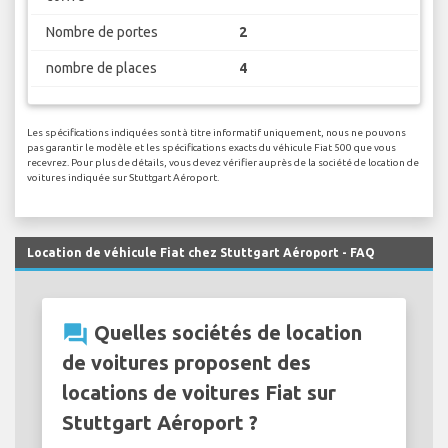
Nombre de portes
2
nombre de places
4
Les spécifications indiquées sont à titre informatif uniquement, nous ne pouvons
pas garantir le modèle et les spécifications exacts du véhicule Fiat 500 que vous
recevrez. Pour plus de détails, vous devez vérifier auprès de la société de location de
voitures indiquée sur Stuttgart Aéroport.
Location de véhicule Fiat chez Stuttgart Aéroport - FAQ
question_answer
Quelles sociétés de location
de voitures proposent des
locations de voitures Fiat sur
Stuttgart Aéroport ?