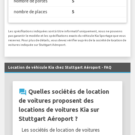
Nombre de portes
5
nombre de places
5
Les spécifications indiquées sont à titre informatif uniquement, nous ne pouvons
pas garantir le modèle et les spécifications exacts du véhicule Kia Sportage que vous
recevrez. Pour plus de détails, vous devez vérifier auprès de la société de location de
voitures indiquée sur Stuttgart Aéroport.
Location de véhicule Kia chez Stuttgart Aéroport - FAQ
question_answer
Quelles sociétés de location
de voitures proposent des
locations de voitures Kia sur
Stuttgart Aéroport ?
Les sociétés de location de voitures