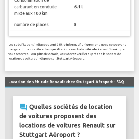
Consommation de
carburant en conduite
6.1 l
mixte aux 100 km
nombre de places
5
Les spécifications indiquées sont à titre informatif uniquement, nous ne pouvons
pas garantir le modèle et les spécifications exacts du véhicule Renault Scenic que
vous recevrez. Pour plus de détails, vous devez vérifier auprès de la société de
location de voitures indiquée sur Stuttgart Aéroport.
Location de véhicule Renault chez Stuttgart Aéroport - FAQ
question_answer
Quelles sociétés de location
de voitures proposent des
locations de voitures Renault sur
Stuttgart Aéroport ?