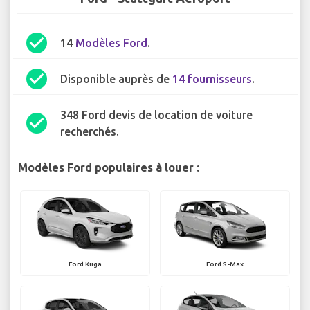
check_circle
14
Modèles Ford
.
check_circle
Disponible auprès de
14 fournisseurs
.
348 Ford devis de location de voiture
check_circle
recherchés.
Modèles Ford populaires à louer :
Ford Kuga
Ford S-Max