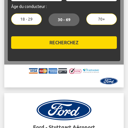
Âge du conducteur :
18 - 29
70+
30 - 69
RECHERCHEZ
Ford - Stuttgart Aéroport