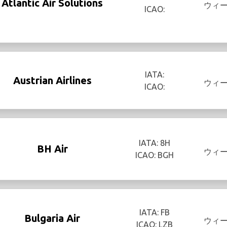
Atlantic Air Solutions
ウィ
ICAO:
IATA:
Austrian Airlines
ウィ
ICAO:
IATA: 8H
BH Air
ウィ
ICAO: BGH
IATA: FB
Bulgaria Air
ウィ
ICAO: LZB