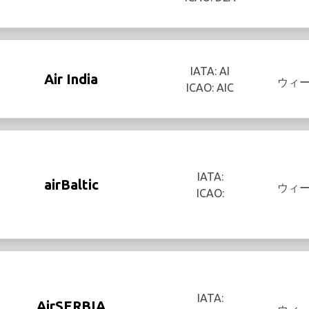
IATA: AI
Air India
ウィ
ICAO: AIC
IATA:
airBaltic
ウィ
ICAO:
IATA:
AirSERBIA