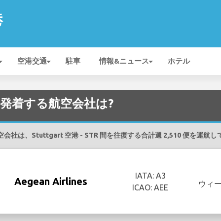
港
空港交通
駐車
情報&ニュース
ホテル
TR を発着する航空会社は?
会社は、Stuttgart 空港 - STR 間を往復する合計週 2,510 便を運航
IATA: A3
Aegean Airlines
ウィ
ICAO: AEE