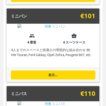
€101
ミニバン
group
business_center
4 乗客
4 スーツケース
4人までのスペースと快適さの理想的な組み合わせ 例:
VW Touran, Ford Galaxy, Opel Zefira, Peugeot 807, etc.
表示...
€110
ミニバス