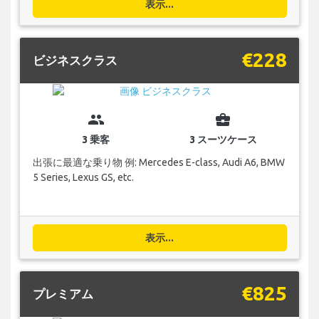
表示...
€228
ビジネスクラス
group
business_center
3 乗客
3 スーツケース
出張に最適な乗り物 例: Mercedes E-class, Audi A6, BMW
5 Series, Lexus GS, etc.
表示...
€825
プレミアム