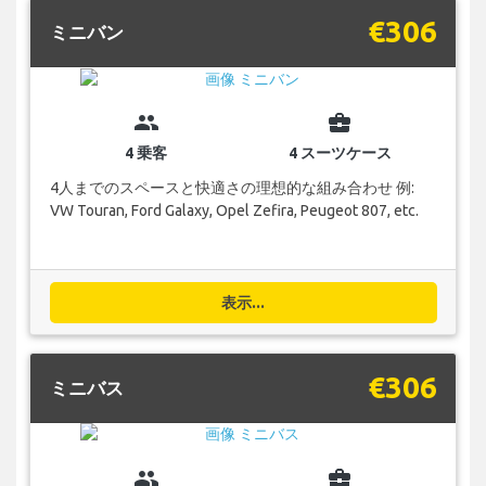
€306
ミニバン
group
business_center
4 乗客
4 スーツケース
4人までのスペースと快適さの理想的な組み合わせ 例:
VW Touran, Ford Galaxy, Opel Zefira, Peugeot 807, etc.
表示...
€306
ミニバス
group
business_center