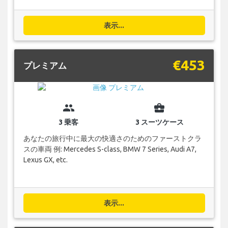
表示...
€453
プレミアム
group
business_center
3 乗客
3 スーツケース
あなたの旅行中に最大の快適さのためのファーストクラ
スの車両 例: Mercedes S-class, BMW 7 Series, Audi A7,
Lexus GX, etc.
表示...