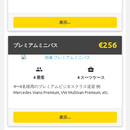
表示...
€256
プレミアムミニバス
group
business_center
6 乗客
4 スーツケース
4〜6名様用のプレミアムビジネスクラス送迎 例:
Mercedes Viano Premium, VW Multivan Premium, etc.
表示...