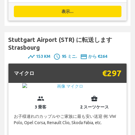
表示...
Stuttgart Airport (STR) に転送します
Strasbourg
timeline
schedule
payment
153 KM
95 ミニ.
から €264
€297
マイクロ
group
business_center
3 乗客
2 スーツケース
お子様連れのカップルやご家族に最も安い送迎 例: VW
Polo, Opel Corsa, Renault Clio, Skoda Fabia, etc.