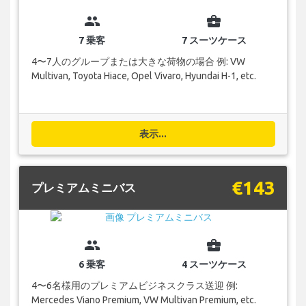
group
business_center
7 乗客
7 スーツケース
4〜7人のグループまたは大きな荷物の場合 例: VW
Multivan, Toyota Hiace, Opel Vivaro, Hyundai H-1, etc.
表示...
€143
プレミアムミニバス
group
business_center
6 乗客
4 スーツケース
4〜6名様用のプレミアムビジネスクラス送迎 例:
Mercedes Viano Premium, VW Multivan Premium, etc.