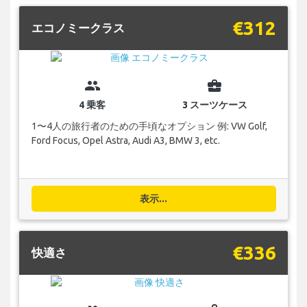
€312
エコノミークラス
group
business_center
4 乗客
3 スーツケース
1〜4人の旅行者のための手頃なオプション 例: VW Golf,
Ford Focus, Opel Astra, Audi A3, BMW 3, etc.
表示...
€336
快適さ