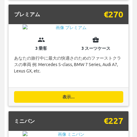
€270
プレミアム
group
business_center
3 乗客
3 スーツケース
あなたの旅行中に最大の快適さのためのファーストクラ
スの車両 例: Mercedes S-class, BMW 7 Series, Audi A7,
Lexus GX, etc.
表示...
€227
ミニバン