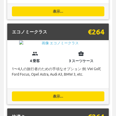
表示...
€264
エコノミークラス
group
business_center
4 乗客
3 スーツケース
1〜4人の旅行者のための手頃なオプション 例: VW Golf,
Ford Focus, Opel Astra, Audi A3, BMW 3, etc.
表示...