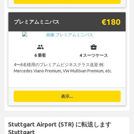
€180
プレミアムミニバス
group
business_center
6 乗客
4 スーツケース
4〜6名様用のプレミアムビジネスクラス送迎 例:
Mercedes Viano Premium, VW Multivan Premium, etc.
表示...
Stuttgart Airport (STR) に転送します
Stuttgart