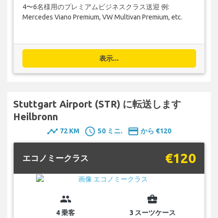
4〜6名様用のプレミアムビジネスクラス送迎 例:
Mercedes Viano Premium, VW Multivan Premium, etc.
表示...
Stuttgart Airport (STR) に転送します
Heilbronn
timeline
schedule
payment
72 KM
50 ミニ.
から €120
€120
エコノミークラス
group
business_center
4 乗客
3 スーツケース