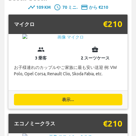
timeline
schedule
payment
109 KM
70 ミニ.
から €210
€210
マイクロ
group
business_center
3 乗客
2 スーツケース
お子様連れのカップルやご家族に最も安い送迎 例: VW
Polo, Opel Corsa, Renault Clio, Skoda Fabia, etc.
表示...
€210
エコノミークラス