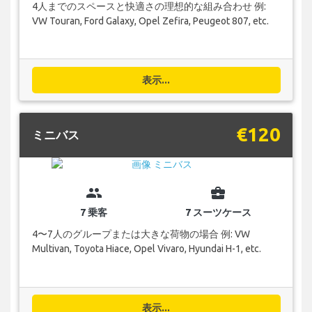
4人までのスペースと快適さの理想的な組み合わせ 例:
VW Touran, Ford Galaxy, Opel Zefira, Peugeot 807, etc.
表示...
€120
ミニバス
group
business_center
7 乗客
7 スーツケース
4〜7人のグループまたは大きな荷物の場合 例: VW
Multivan, Toyota Hiace, Opel Vivaro, Hyundai H-1, etc.
表示...