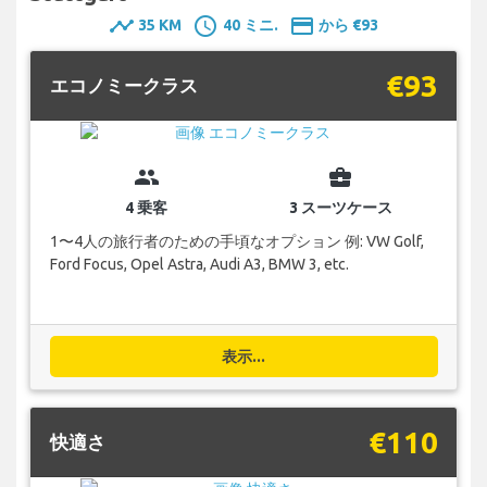
timeline
schedule
payment
35 KM
40 ミニ.
から €93
€93
エコノミークラス
group
business_center
4 乗客
3 スーツケース
1〜4人の旅行者のための手頃なオプション 例: VW Golf,
Ford Focus, Opel Astra, Audi A3, BMW 3, etc.
表示...
€110
快適さ