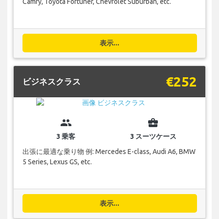
Camry, Toyota Fortuner, Chevrolet Suburban, etc.
表示...
€252
ビジネスクラス
group
business_center
3 乗客
3 スーツケース
出張に最適な乗り物 例: Mercedes E-class, Audi A6, BMW
5 Series, Lexus GS, etc.
表示...