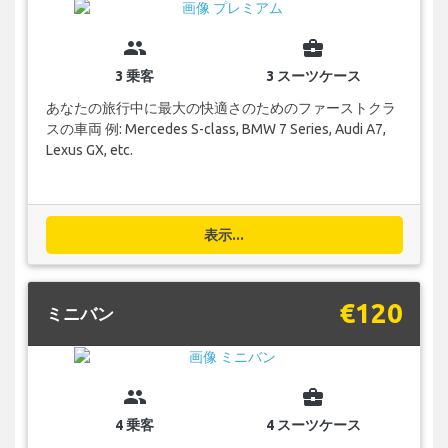
group
business_center
3 乗客
3 スーツケース
あなたの旅行中に最大の快適さのためのファーストクラ
スの車両 例: Mercedes S-class, BMW 7 Series, Audi A7,
Lexus GX, etc.
表示...
€120
ミニバン
group
business_center
4 乗客
4 スーツケース