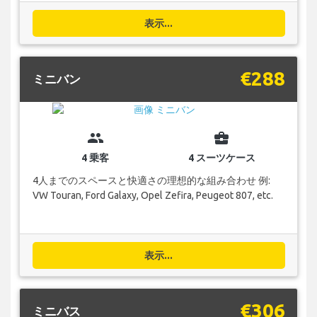
表示...
€288
ミニバン
group
business_center
4 乗客
4 スーツケース
4人までのスペースと快適さの理想的な組み合わせ 例:
VW Touran, Ford Galaxy, Opel Zefira, Peugeot 807, etc.
表示...
€306
ミニバス