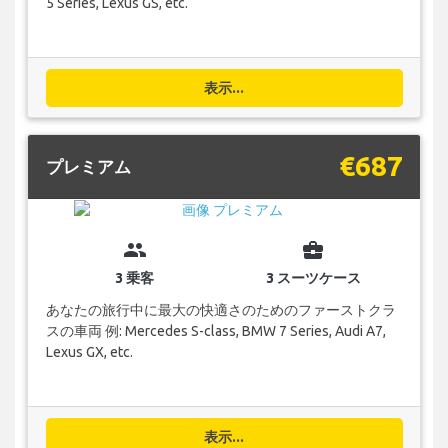
5 Series, Lexus GS, etc.
表示...
€687
プレミアム
group
business_center
3 乗客
3 スーツケース
あなたの旅行中に最大の快適さのためのファーストクラ
スの車両 例: Mercedes S-class, BMW 7 Series, Audi A7,
Lexus GX, etc.
表示...