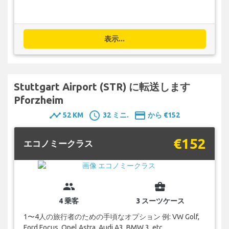
表示...
Stuttgart Airport (STR) に転送します
Pforzheim
timeline
schedule
payment
52 KM
32 ミニ.
から €152
€152
エコノミークラス
group
business_center
4 乗客
3 スーツケース
1〜4人の旅行者のための手頃なオプション 例: VW Golf,
Ford Focus, Opel Astra, Audi A3, BMW 3, etc.