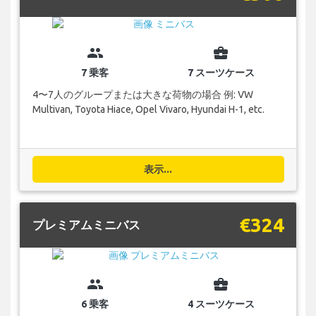
group
business_center
7 乗客
7 スーツケース
4〜7人のグループまたは大きな荷物の場合 例: VW
Multivan, Toyota Hiace, Opel Vivaro, Hyundai H-1, etc.
表示...
€324
プレミアムミニバス
group
business_center
6 乗客
4 スーツケース