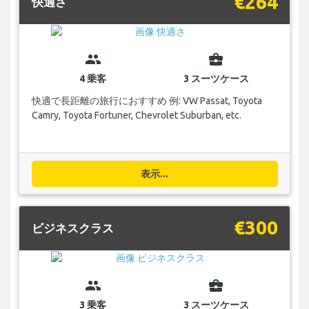
€264
快適さ
group
business_center
4 乗客
3 スーツケース
快適で長距離の旅行におすすめ 例: VW Passat, Toyota
Camry, Toyota Fortuner, Chevrolet Suburban, etc.
表示...
€300
ビジネスクラス
group
business_center
3 乗客
3 スーツケース