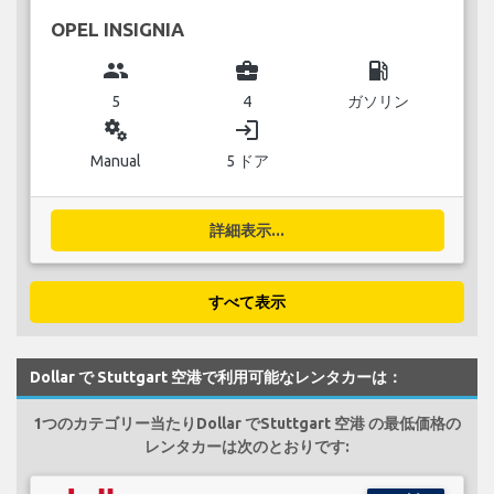
OPEL INSIGNIA
group
business_center
local_gas_station
5
4
ガソリン
miscellaneous_services
login
Manual
5 ドア
詳細表示...
すべて表示
Dollar で Stuttgart 空港で利用可能なレンタカーは：
1つのカテゴリー当たりDollar でStuttgart 空港 の最低価格の
レンタカーは次のとおりです: