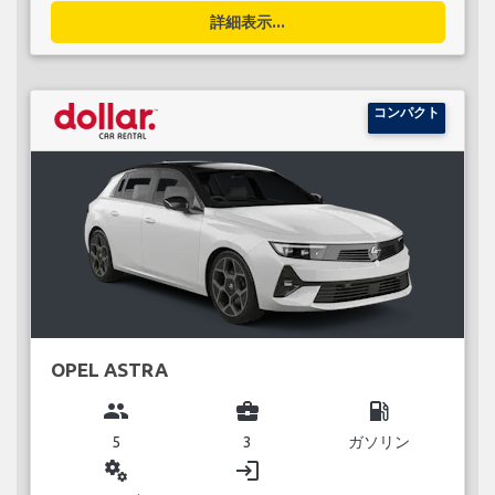
詳細表示...
コンパクト
OPEL ASTRA
group
business_center
local_gas_station
5
3
ガソリン
miscellaneous_services
login