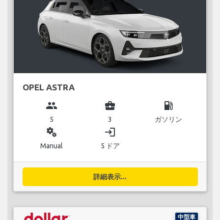
OPEL ASTRA
group
business_center
local_gas_station
5
3
ガソリン
miscellaneous_services
login
Manual
5 ドア
詳細表示...
中型車