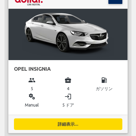
OPEL INSIGNIA
group
business_center
local_gas_station
5
4
ガソリン
miscellaneous_services
login
Manual
5 ドア
詳細表示...