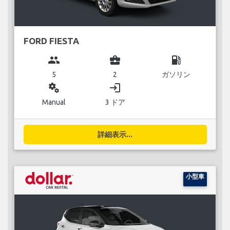
FORD FIESTA
group
business_center
local_gas_station
5
2
ガソリン
miscellaneous_services
login
Manual
3 ドア
詳細表示...
小型車