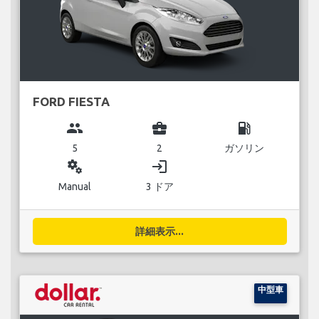
FORD FIESTA
group
business_center
local_gas_station
5
2
ガソリン
miscellaneous_services
login
Manual
3 ドア
詳細表示...
中型車