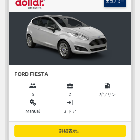
エコノミー
FORD FIESTA
group
business_center
local_gas_station
5
2
ガソリン
miscellaneous_services
login
Manual
3 ドア
詳細表示...