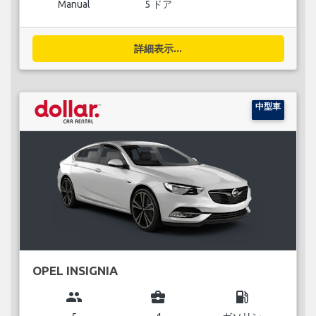
Manual
5 ドア
詳細表示...
中型車
OPEL INSIGNIA
group
business_center
local_gas_station