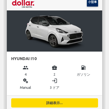
小型車
HYUNDAI I10
group
business_center
local_gas_station
4
2
ガソリン
miscellaneous_services
login
Manual
3 ドア
詳細表示...