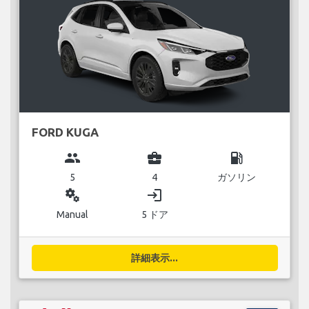
FORD KUGA
group
business_center
local_gas_station
5
4
ガソリン
miscellaneous_services
login
Manual
5 ドア
詳細表示...