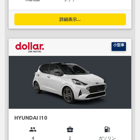
詳細表示...
小型車
HYUNDAI I10
group
business_center
local_gas_station
4
2
ガソリン