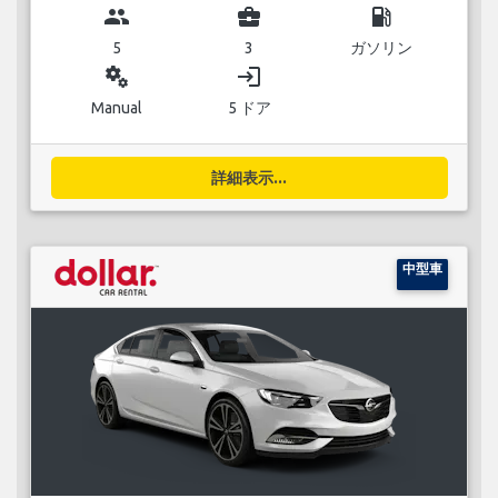
group
business_center
local_gas_station
5
3
ガソリン
miscellaneous_services
login
Manual
5 ドア
詳細表示...
中型車