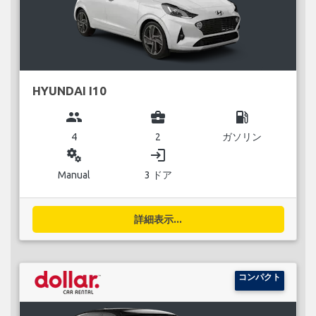
HYUNDAI I10
group
business_center
local_gas_station
4
2
ガソリン
miscellaneous_services
login
Manual
3 ドア
詳細表示...
コンパクト