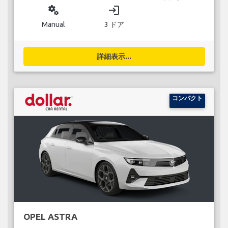
miscellaneous_services
login
Manual
3 ドア
詳細表示...
コンパクト
OPEL ASTRA