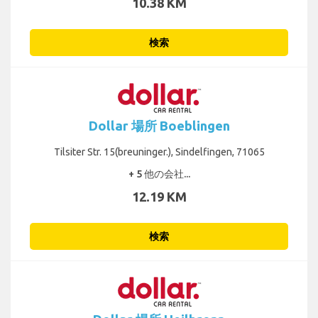
10.38 KM
検索
Dollar 場所 Boeblingen
Tilsiter Str. 15(breuninger.), Sindelfingen, 71065
+ 5 他の会社...
12.19 KM
検索