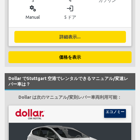
5
4
ガソリン
miscellaneous_services
login
Manual
5 ドア
詳細表示...
価格を表示
Dollar でStuttgart 空港でレンタルできるマニュアル/変速レ
バー車は？
Dollar は次のマニュアル/変則レバー車両利用可能：
エコノミー