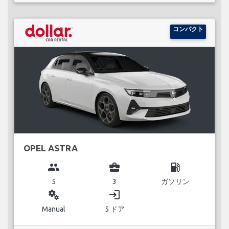
コンパクト
OPEL ASTRA
group
business_center
local_gas_station
5
3
ガソリン
miscellaneous_services
login
Manual
5 ドア