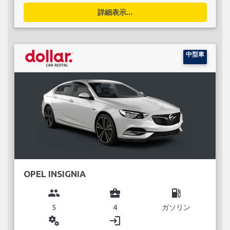
詳細表示...
中型車
OPEL INSIGNIA
group
business_center
local_gas_station
5
4
ガソリン
miscellaneous_services
login