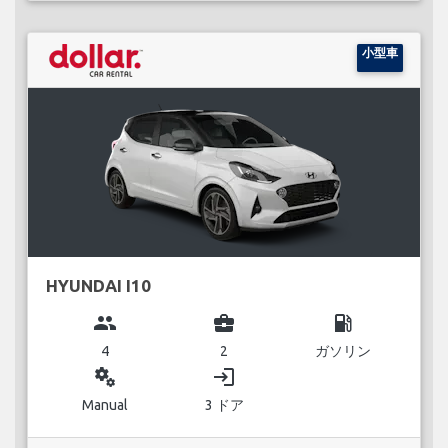
小型車
HYUNDAI I10
group
business_center
local_gas_station
4
2
ガソリン
miscellaneous_services
login
Manual
3 ドア