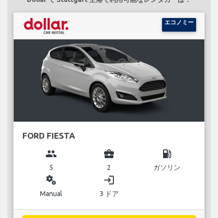
エコノミー
FORD FIESTA
group
business_center
local_gas_station
5
2
ガソリン
miscellaneous_services
login
Manual
3 ドア