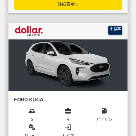
詳細表示...
中型車
FORD KUGA
group
business_center
local_gas_station
5
4
ガソリン
miscellaneous_services
login
Manual
5 ドア