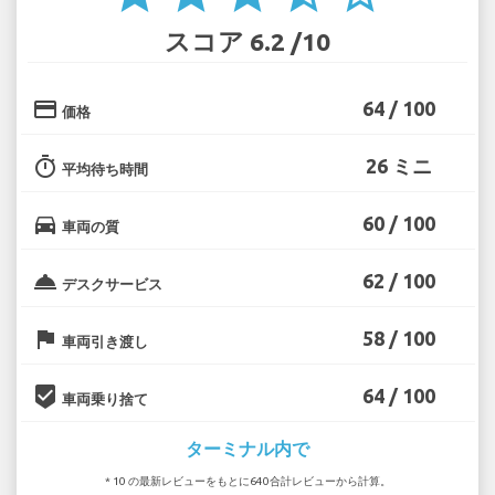
スコア 6.2 /10
credit_card
64 / 100
価格
timer
26 ミニ
平均待ち時間
directions_car
60 / 100
車両の質
room_service
62 / 100
デスクサービス
flag
58 / 100
車両引き渡し
beenhere
64 / 100
車両乗り捨て
ターミナル内で
* 10 の最新レビューをもとに640合計レビューから計算。