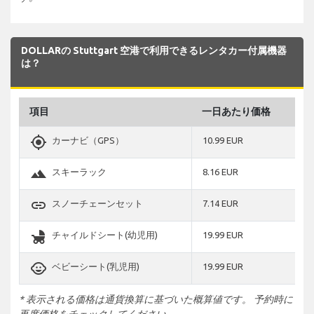
DOLLARの Stuttgart 空港で利用できるレンタカー付属機器
は？
項目
一日あたり価格
gps_fixed
カーナビ（GPS）
10.99 EUR
terrain
スキーラック
8.16 EUR
link
スノーチェーンセット
7.14 EUR
child_friendly
チャイルドシート(幼児用)
19.99 EUR
child_care
ベビーシート(乳児用)
19.99 EUR
* 表示される価格は通貨換算に基づいた概算値です。 予約時に
再度価格をチェックしてください。