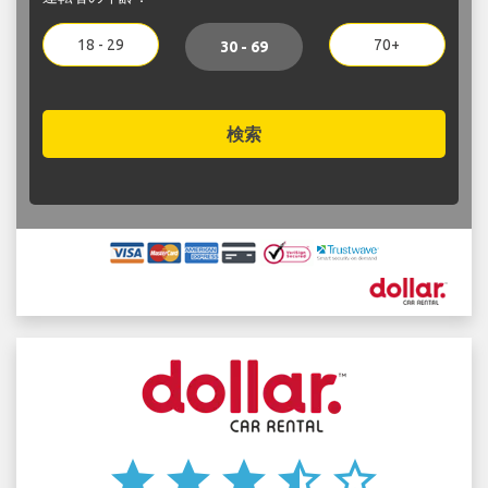
18 - 29
70+
30 - 69
検索
star
star
star
star_half
star_border