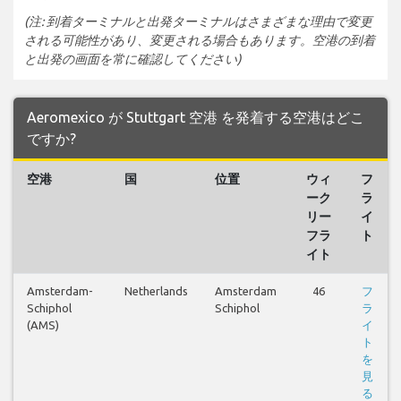
(注: 到着ターミナルと出発ターミナルはさまざまな理由で変更
される可能性があり、変更される場合もあります。空港の到着
と出発の画面を常に確認してください)
Aeromexico が Stuttgart 空港 を発着する空港はどこ
ですか?
空港
国
位置
ウィ
フ
ーク
ラ
リー
イ
フラ
ト
イト
Amsterdam-
Netherlands
Amsterdam
46
フ
Schiphol
Schiphol
ラ
(AMS)
イ
ト
を
見
る