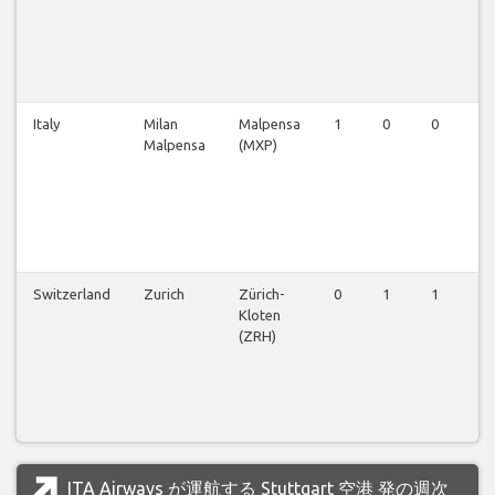
Italy
Milan
Malpensa
1
0
0
0
Malpensa
(MXP)
Switzerland
Zurich
Zürich-
0
1
1
1
Kloten
(ZRH)
ITA Airways が運航する Stuttgart 空港 発の週次