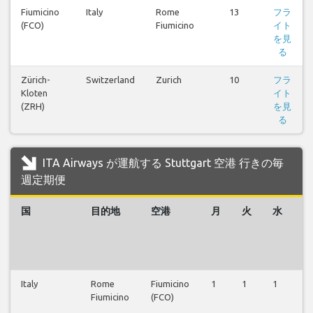
Fiumicino
Italy
Rome
13
フラ
(FCO)
Fiumicino
イト
を見
る
Zürich-
Switzerland
Zurich
10
フラ
Kloten
イト
(ZRH)
を見
る
ITA Airways が運航する Stuttgart 空港 行きの毎
週定期便
国
目的地
空港
月
火
水
木
Italy
Rome
Fiumicino
1
1
1
1
Fiumicino
(FCO)