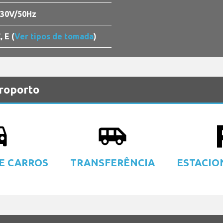
30V/50Hz
, E (
Ver tipos de tomada
)
eroporto
_eta
airport_shuttle
local
E CARROS
TRANSFERÊNCIA
ESTACI