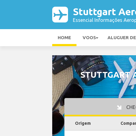
Stuttgart Ae
Essencial Informações Aerop
HOME
VOOS
ALUGUER D
STUTTGART 
CHE
Origem
Compan