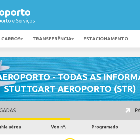
roporto
orto e Serviços
E CARROS
TRANSFERÊNCIA
ESTACIONAMENTO
AEROPORTO - TODAS AS INFORM
STUTTGART AEROPORTO (STR)
GADAS
PA
hia aérea
Voo nº.
Programado