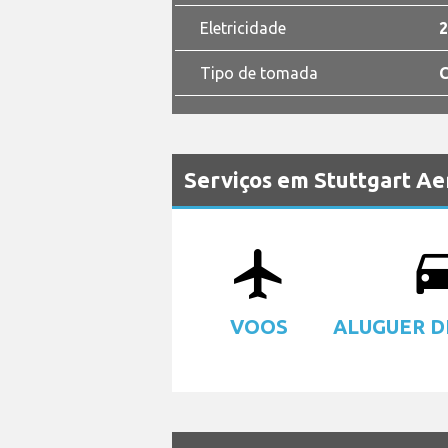
Eletricidade
2
Tipo de tomada
C
Serviços em Stuttgart A
airplanemode_active
drive
VOOS
ALUGUER D