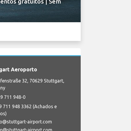
entos gratuitos | Sem
gart Aeroporto
fenstraße 32, 70629 Stuttgart,
ny
9 711 948-0
9 711 948 3362 (Achados e
os)
fo@stuttgart-airport.com
fo@stuttgart-airport.com