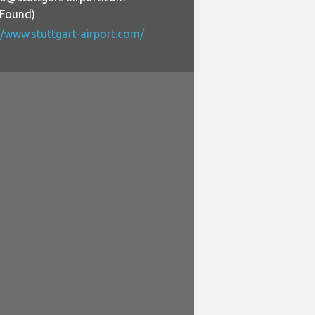
+Found)
//www.stuttgart-airport.com/