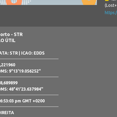
(Lost
https:
orto - STR
O ÚTIL
ATA: STR
| ICAO: EDDS
,221960
MS: 9°13'19.056252''
8,689899
MS: 48°41'23.637984''
6:53:04 pm GMT +0200
IREITA