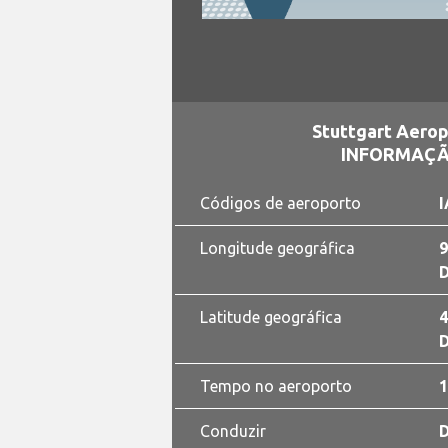
Stuttgart Aerop
INFORMAÇÃ
Códigos de aeroporto
I
Longitude geográfica
9
D
Latitude geográfica
4
D
Tempo no aeroporto
1
Conduzir
D