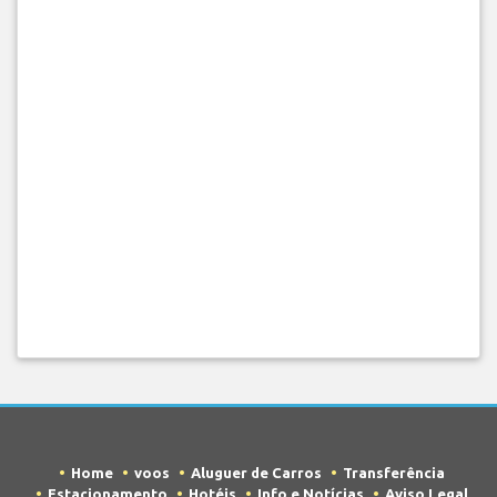
Home
voos
Aluguer de Carros
Transferência
Estacionamento
Hotéis
Info e Notícias
Aviso Legal