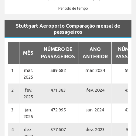
Período de tempo
Stuttgart Aeroporto Comparação mensal de
passageiros
NÚMERO DE
ANO
NÚMER
MÊS
PASSAGEIROS
ANTERIOR
PASSAG
1
mar.
589.682
mar. 2024
590.2
2025
2
fev.
471.383
fev. 2024
455.5
2025
3
jan.
472.995
jan. 2024
436.7
2025
4
dez.
577.607
dez. 2023
51.8