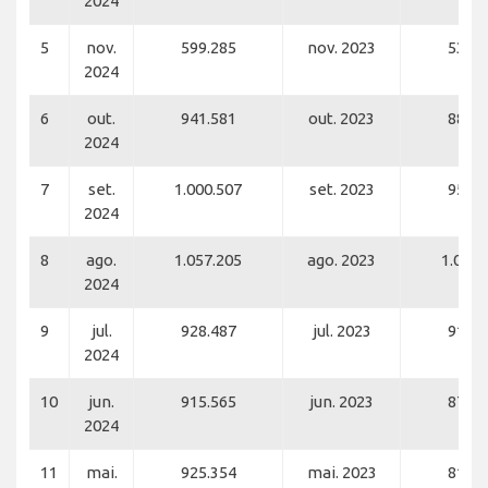
2024
5
nov.
599.285
nov. 2023
537.6
2024
6
out.
941.581
out. 2023
888.0
2024
7
set.
1.000.507
set. 2023
957.0
2024
8
ago.
1.057.205
ago. 2023
1.033.
2024
9
jul.
928.487
jul. 2023
918.0
2024
10
jun.
915.565
jun. 2023
879.2
2024
11
mai.
925.354
mai. 2023
818.4