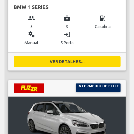
BMW 1 SERIES
group
business_center
local_gas_station
5
3
Gasolina
miscellaneous_services
login
Manual
5 Porta
VER DETALHES...
INTERMÉDIO DE ELITE