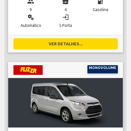
group
business_center
local_gas_station
9
4
Gasolina
miscellaneous_services
login
Automático
5 Porta
VER DETALHES...
MONOVOLUME