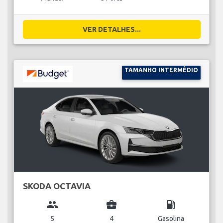
VER DETALHES...
TAMANHO INTERMÉDIO
SKODA OCTAVIA
group
business_center
local_gas_station
5
4
Gasolina