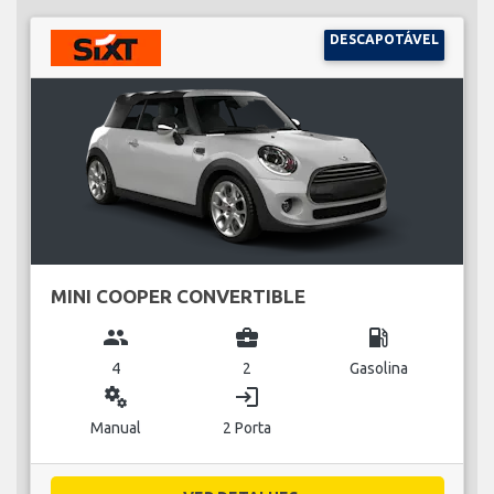
DESCAPOTÁVEL
MINI COOPER CONVERTIBLE
group
business_center
local_gas_station
4
2
Gasolina
miscellaneous_services
login
Manual
2 Porta