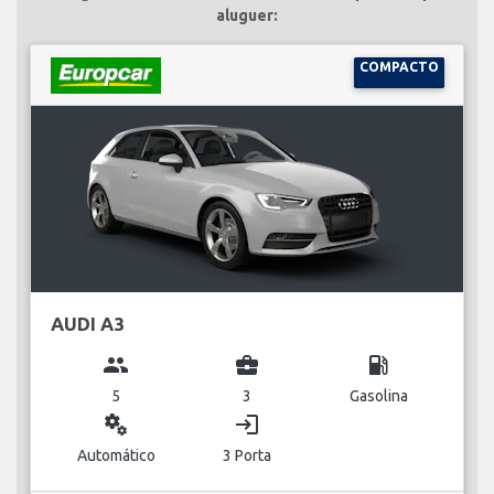
aluguer:
COMPACTO
AUDI A3
group
business_center
local_gas_station
5
3
Gasolina
miscellaneous_services
login
Automático
3 Porta