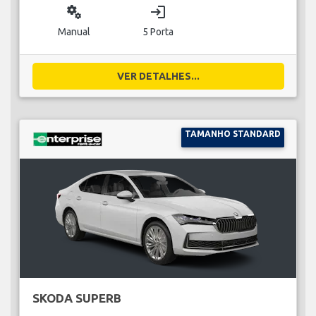
miscellaneous_services
login
Manual
5 Porta
VER DETALHES...
TAMANHO STANDARD
SKODA SUPERB