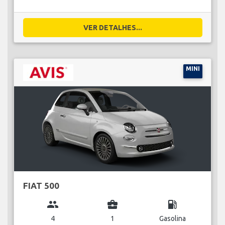
VER DETALHES...
MINI
FIAT 500
group
business_center
local_gas_station
4
1
Gasolina