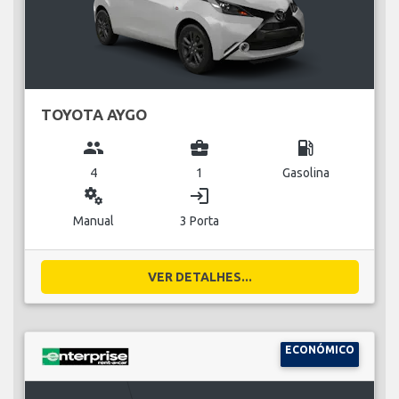
TOYOTA AYGO
group
business_center
local_gas_station
4
1
Gasolina
miscellaneous_services
login
Manual
3 Porta
VER DETALHES...
ECONÓMICO