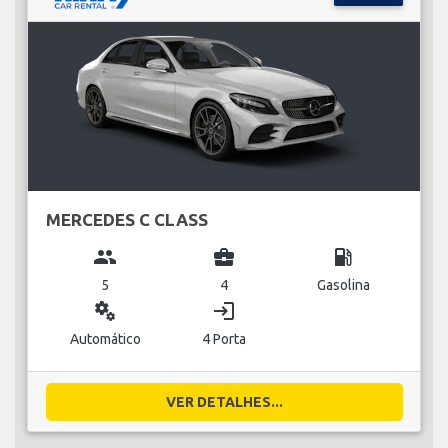
MERCEDES C CLASS
group
business_center
local_gas_station
5
4
Gasolina
miscellaneous_services
login
Automático
4 Porta
VER DETALHES...