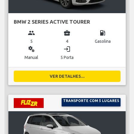
BMW 2 SERIES ACTIVE TOURER
group
business_center
local_gas_station
5
4
Gasolina
miscellaneous_services
login
Manual
5 Porta
VER DETALHES...
TRANSPORTE COM 5 LUGARES