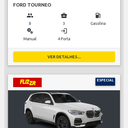
FORD TOURNEO
group
business_center
local_gas_station
8
3
Gasolina
miscellaneous_services
login
Manual
4 Porta
VER DETALHES...
ESPECIAL