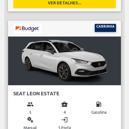
VER DETALHES...
CARRINHA
SEAT LEON ESTATE
group
business_center
local_gas_station
5
4
Gasolina
miscellaneous_services
login
Manual
5 Porta