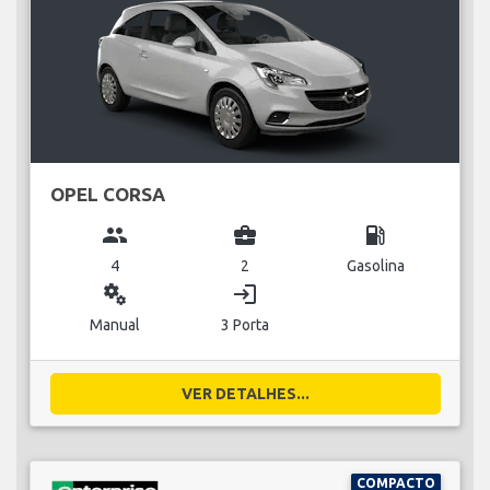
OPEL CORSA
group
business_center
local_gas_station
4
2
Gasolina
miscellaneous_services
login
Manual
3 Porta
VER DETALHES...
COMPACTO