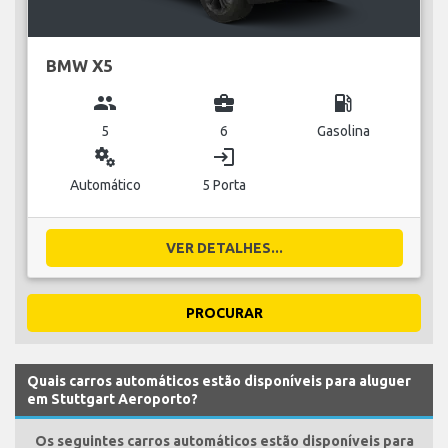
BMW X5
group
business_center
local_gas_station
5
6
Gasolina
miscellaneous_services
login
Automático
5 Porta
VER DETALHES...
PROCURAR
Quais carros automáticos estão disponíveis para aluguer
em Stuttgart Aeroporto?
Os seguintes carros automáticos estão disponíveis para