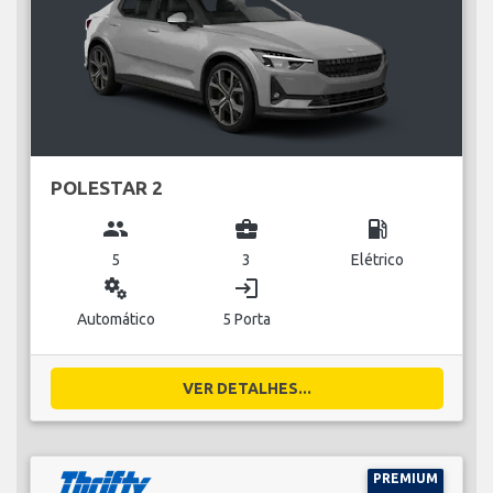
POLESTAR 2
group
business_center
local_gas_station
5
3
Elétrico
miscellaneous_services
login
Automático
5 Porta
VER DETALHES...
PREMIUM