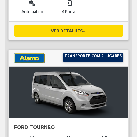
miscellaneous_services
login
Automático
4 Porta
VER DETALHES...
TRANSPORTE COM 9 LUGARES
FORD TOURNEO