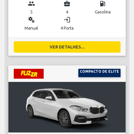
group
business_center
local_gas_station
5
4
Gasolina
miscellaneous_services
login
Manual
4 Porta
VER DETALHES...
COMPACTO DE ELITE