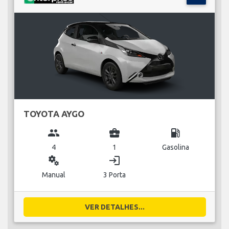
TOYOTA AYGO
group
business_center
local_gas_station
4
1
Gasolina
miscellaneous_services
login
Manual
3 Porta
VER DETALHES...