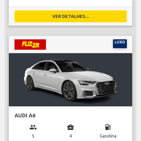
VER DETALHES...
LUXO
AUDI A6
group
business_center
local_gas_station
5
4
Gasolina