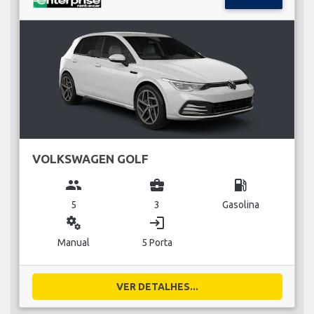
VOLKSWAGEN GOLF
group
business_center
local_gas_station
5
3
Gasolina
miscellaneous_services
login
Manual
5 Porta
VER DETALHES...