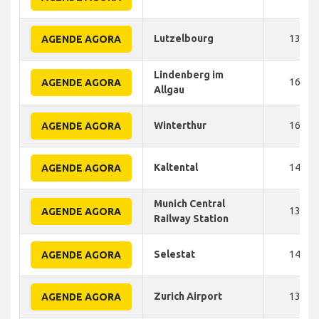
Lutzelbourg
135
AGENDE AGORA
Lindenberg im
165
AGENDE AGORA
Allgau
Winterthur
160
AGENDE AGORA
Kaltental
140
AGENDE AGORA
Munich Central
130
AGENDE AGORA
Railway Station
Selestat
140
AGENDE AGORA
Zurich Airport
132
AGENDE AGORA