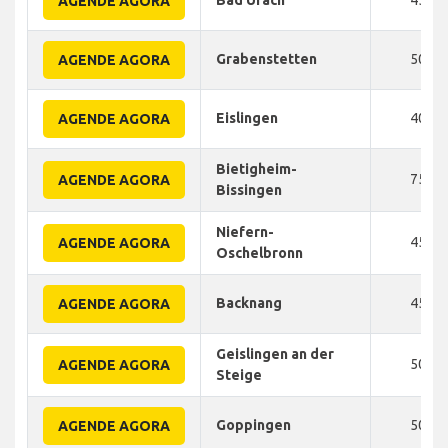
Bad Urach
45
AGENDE AGORA
Grabenstetten
50
AGENDE AGORA
Eislingen
40
AGENDE AGORA
Bietigheim-
75
AGENDE AGORA
Bissingen
Niefern-
45
AGENDE AGORA
Oschelbronn
Backnang
45
AGENDE AGORA
Geislingen an der
50
AGENDE AGORA
Steige
Goppingen
50
AGENDE AGORA