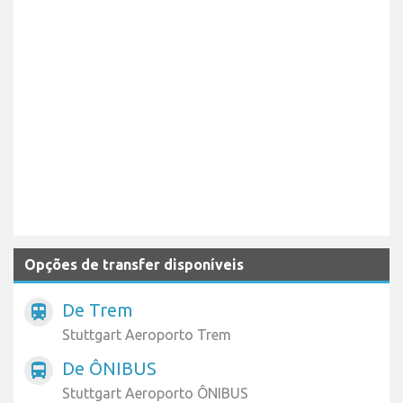
Opções de transfer disponíveis
De Trem
train
Stuttgart Aeroporto Trem
De ÔNIBUS
directions_bus
Stuttgart Aeroporto ÔNIBUS