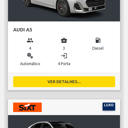
AUDI A5
group
business_center
local_gas_station
4
3
Diesel
miscellaneous_services
login
Automático
4 Porta
VER DETALHES...
LUXO