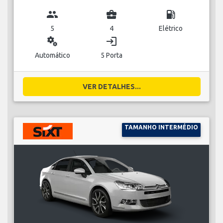
group
business_center
local_gas_station
5
4
Elétrico
miscellaneous_services
login
Automático
5 Porta
VER DETALHES...
TAMANHO INTERMÉDIO