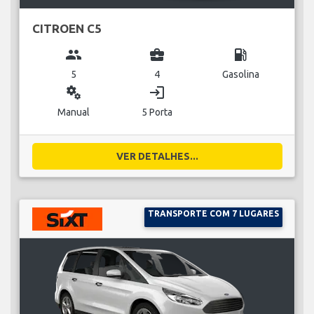
CITROEN C5
group
business_center
local_gas_station
5
4
Gasolina
miscellaneous_services
login
Manual
5 Porta
VER DETALHES...
TRANSPORTE COM 7 LUGARES