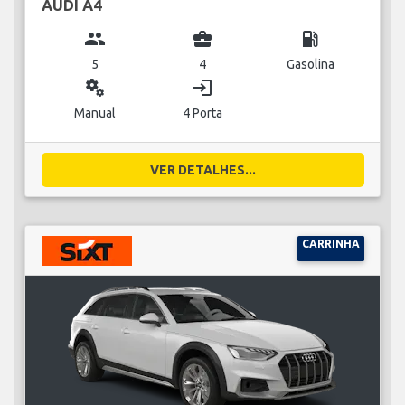
AUDI A4
group
business_center
local_gas_station
5
4
Gasolina
miscellaneous_services
login
Manual
4 Porta
VER DETALHES...
CARRINHA