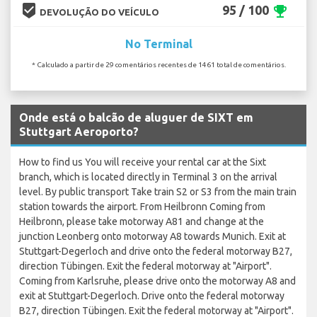
beenhere
95 / 100
emoji_events
DEVOLUÇÃO DO VEÍCULO
No Terminal
* Calculado a partir de 29 comentários recentes de 1461 total de comentários.
Onde está o balcão de aluguer de SIXT em
Stuttgart Aeroporto?
How to find us You will receive your rental car at the Sixt
branch, which is located directly in Terminal 3 on the arrival
level. By public transport Take train S2 or S3 from the main train
station towards the airport. From Heilbronn Coming from
Heilbronn, please take motorway A81 and change at the
junction Leonberg onto motorway A8 towards Munich. Exit at
Stuttgart-Degerloch and drive onto the federal motorway B27,
direction Tübingen. Exit the federal motorway at "Airport".
Coming from Karlsruhe, please drive onto the motorway A8 and
exit at Stuttgart-Degerloch. Drive onto the federal motorway
B27, direction Tübingen. Exit the federal motorway at "Airport".