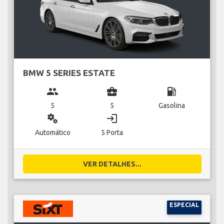
BMW 5 SERIES ESTATE
group
business_center
local_gas_station
5
5
Gasolina
miscellaneous_services
login
Automático
5 Porta
VER DETALHES...
ESPECIAL