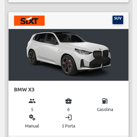
SUV
BMW X3
group
business_center
local_gas_station
5
6
Gasolina
miscellaneous_services
login
Manual
5 Porta