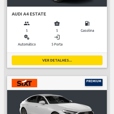
AUDI A4 ESTATE
group
business_center
local_gas_station
5
5
Gasolina
miscellaneous_services
login
Automático
5 Porta
VER DETALHES...
PREMIUM