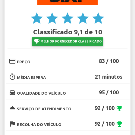
star
star
star
star
star
Classificado 9,1 de 10
emoji_events
MELHOR FORNECEDOR CLASSIFICADO
credit_card
83 / 100
PREÇO
timer
21 minutos
MÉDIA ESPERA
directions_car
95 / 100
QUALIDADE DO VEÍCULO
room_service
92 / 100
emoji_events
SERVIÇO DE ATENDIMENTO
flag
92 / 100
emoji_events
RECOLHA DO VEÍCULO