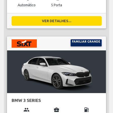
Automático
5 Porta
VER DETALHES...
FAMILIAR GRANDE
BMW 3 SERIES
group
business_center
local_gas_station