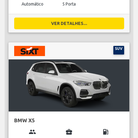
Automático
5 Porta
VER DETALHES...
SUV
BMW X5
group
business_center
local_gas_station