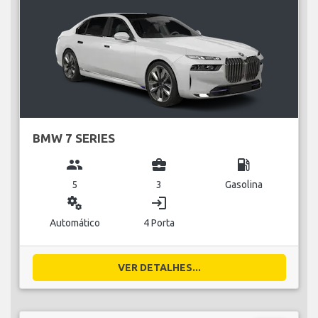
BMW 7 SERIES
group
business_center
local_gas_station
5
3
Gasolina
miscellaneous_services
login
Automático
4 Porta
VER DETALHES...