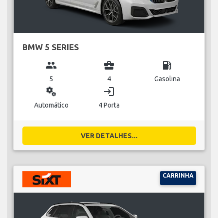
BMW 5 SERIES
group
business_center
local_gas_station
5
4
Gasolina
miscellaneous_services
login
Automático
4 Porta
VER DETALHES...
CARRINHA