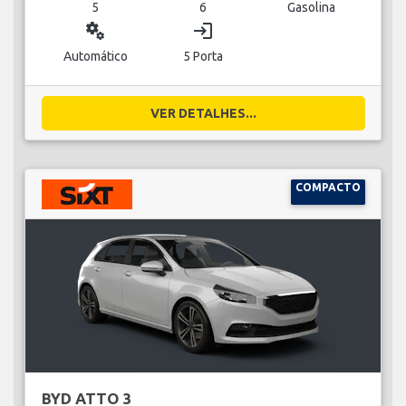
5
6
Gasolina
miscellaneous_services
login
Automático
5 Porta
VER DETALHES...
COMPACTO
BYD ATTO 3