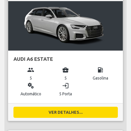
AUDI A6 ESTATE
group
business_center
local_gas_station
5
5
Gasolina
miscellaneous_services
login
Automático
5 Porta
VER DETALHES...