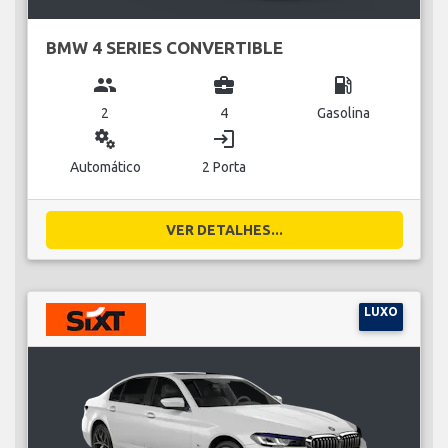
BMW 4 SERIES CONVERTIBLE
group
business_center
local_gas_station
2
4
Gasolina
miscellaneous_services
login
Automático
2 Porta
VER DETALHES...
LUXO