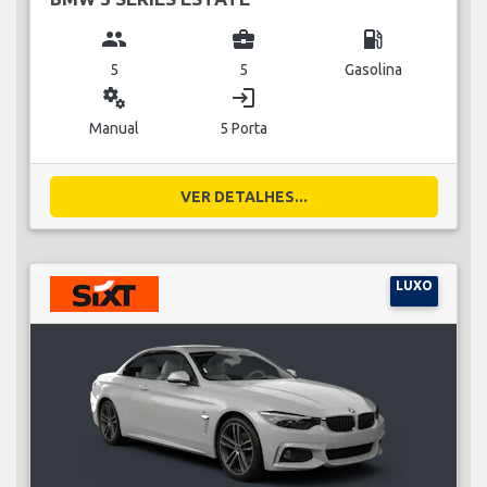
group
business_center
local_gas_station
5
5
Gasolina
miscellaneous_services
login
Manual
5 Porta
VER DETALHES...
LUXO