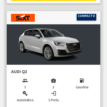
COMPACTO
AUDI Q2
group
business_center
local_gas_station
5
3
Gasolina
miscellaneous_services
login
Automático
5 Porta