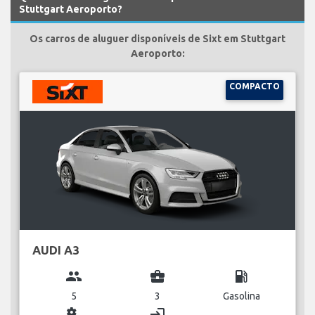
Stuttgart Aeroporto?
Os carros de aluguer disponíveis de Sixt em Stuttgart
Aeroporto:
COMPACTO
AUDI A3
group
business_center
local_gas_station
5
3
Gasolina
miscellaneous_services
login