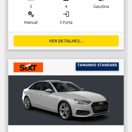
5
4
Gasolina
miscellaneous_services
login
Manual
5 Porta
VER DETALHES...
TAMANHO STANDARD