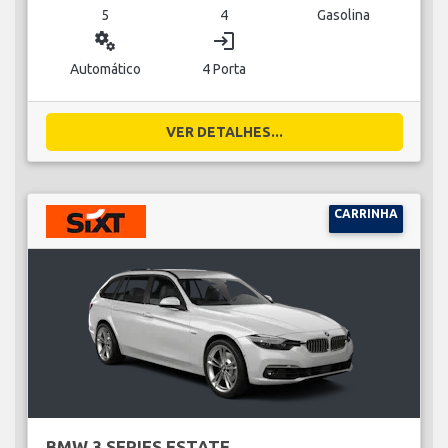
5
4
Gasolina
miscellaneous_services
login
Automático
4 Porta
VER DETALHES...
CARRINHA
BMW 3 SERIES ESTATE