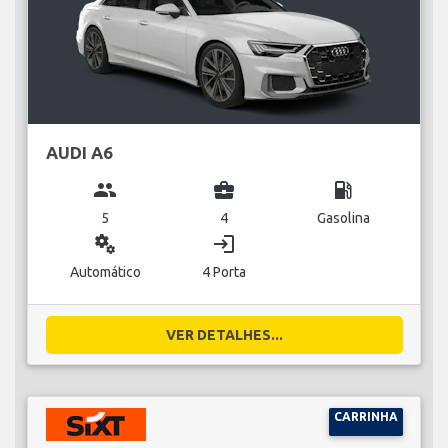
AUDI A6
group
business_center
local_gas_station
5
4
Gasolina
miscellaneous_services
login
Automático
4 Porta
VER DETALHES...
CARRINHA