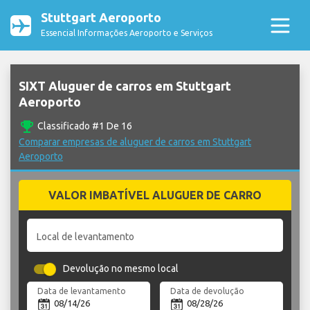
Stuttgart Aeroporto
Essencial Informações Aeroporto e Serviços
SIXT Aluguer de carros em Stuttgart
Aeroporto
emoji_events
Classificado #1 De 16
Comparar empresas de aluguer de carros em Stuttgart
Aeroporto
VALOR IMBATÍVEL ALUGUER DE CARRO
Local de levantamento
Devolução no mesmo local
Data de levantamento
Data de devolução