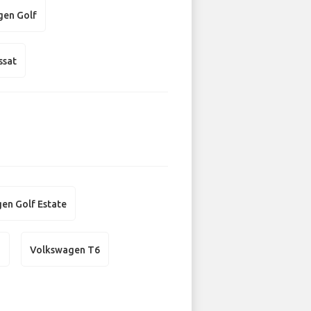
gen Golf
ssat
en Golf Estate
n
Volkswagen T6