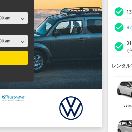
check_circle
1
check_circle
9
3
check_circle
が
レンタルで
Volks