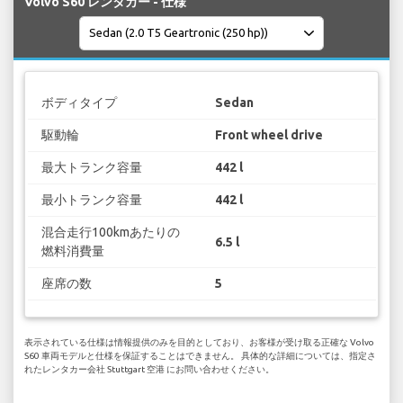
Volvo S60 レンタカー - 仕様
ボディタイプ
Sedan
駆動輪
Front wheel drive
最大トランク容量
442 l
最小トランク容量
442 l
混合走行100kmあたりの
6.5 l
燃料消費量
座席の数
5
表示されている仕様は情報提供のみを目的としており、お客様が受け取る正確な Volvo
S60 車両モデルと仕様を保証することはできません。 具体的な詳細については、指定さ
れたレンタカー会社 Stuttgart 空港 にお問い合わせください。