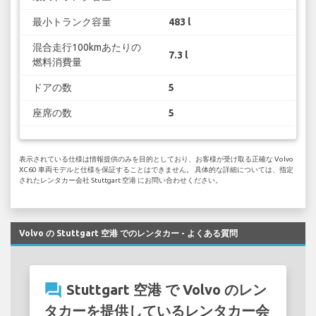
最小トランク容量
483 l
混合走行100kmあたりの
7.3 l
燃料消費量
ドアの数
5
座席の数
5
表示されている仕様は情報提供のみを目的としており、お客様が受け取る正確な Volvo
XC60 車両モデルと仕様を保証することはできません。 具体的な詳細については、指定
されたレンタカー会社 Stuttgart 空港 にお問い合わせください。
Volvo の Stuttgart 空港 でのレンタカー - よくある質問
question_answer
Stuttgart 空港 で Volvo のレン
タカーを提供しているレンタカー会