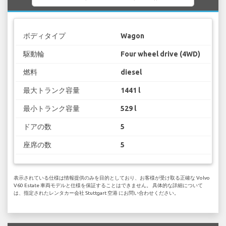
ボディタイプ
Wagon
駆動輪
Four wheel drive (4WD)
燃料
diesel
最大トランク容量
1441 l
最小トランク容量
529 l
ドアの数
5
座席の数
5
表示されている仕様は情報提供のみを目的としており、お客様が受け取る正確な Volvo
V60 Estate 車両モデルと仕様を保証することはできません。 具体的な詳細について
は、指定されたレンタカー会社 Stuttgart 空港 にお問い合わせください。