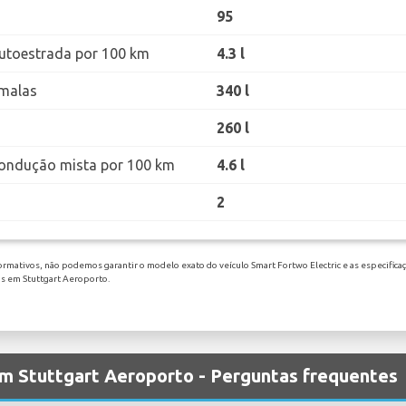
95
utoestrada por 100 km
4.3 l
malas
340 l
260 l
ondução mista por 100 km
4.6 l
2
ormativos, não podemos garantir o modelo exato do veículo Smart Fortwo Electric e as especificaç
os em Stuttgart Aeroporto.
em Stuttgart Aeroporto - Perguntas frequentes