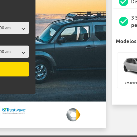
check_circle
Di
3 
check_circle
pe
Modelos 
Smart Fo